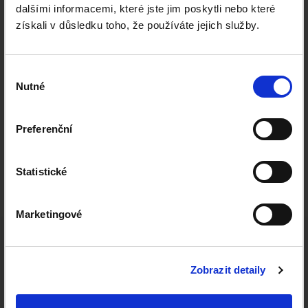
dalšími informacemi, které jste jim poskytli nebo které
Platby kartou - přijímáme spotřebitelské i business platební
získali v důsledku toho, že používáte jejich služby.
karty VISA, VISA Electron, MasterCard, Maestro, Diners Club,
Apple Pay.
Bankovní převody - na platební bráně poskytujeme bankovní
Výběr
tlačítka všech významných bank v České republice, na
Nutné
souhlasu
Slovensku a v Polsku, celkem kolem 50 bankovních domů.
Preferenční
Statistické
Marketingové
Partneři
Zobrazit detaily