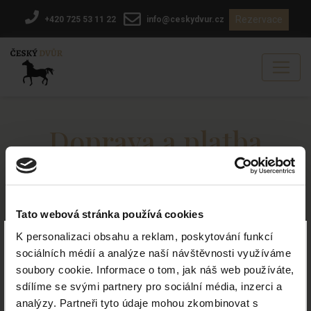
Rezervace
+420 725 53 11 22
info@ceskydvur.cz
Doprava a platba
Poskytovatel platební brány
Tato webová stránka používá cookies
ComGate Payments, a.s.
×
Gočárova třída 1754 / 48b, Hradec Králové
K personalizaci obsahu a reklam, poskytování funkcí
Více informací ZDE :-)
E-mail: platby-podpora@comgate.cz
sociálních médií a analýze naší návštěvnosti využíváme
Tel: +420 228 224 267
soubory cookie. Informace o tom, jak náš web používáte,
Platební metody
sdílíme se svými partnery pro sociální média, inzerci a
analýzy. Partneři tyto údaje mohou zkombinovat s