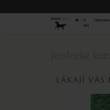
O
Ubytován
nás
Jezdecké kurz