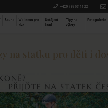
+420 725 53 11 22
í
Sauna
Wellness pro
Ustájení
Tipy na
Fotogalerie
dva
koní
výlety
y na statku pro děti i do