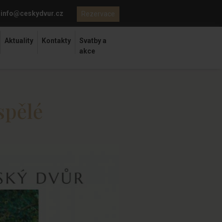
info@ceskydvur.cz
Rezervace
Aktuality
Kontakty
Svatby a
akce
spělé