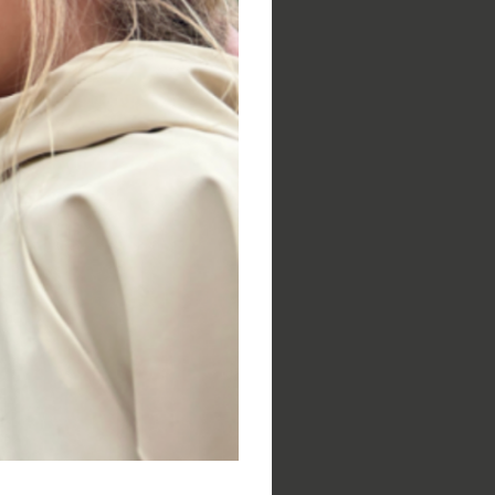
vhodných pro děti i
lit své jezdecké
otřeby úplných
jí zdokonalit své
vém ježdění.