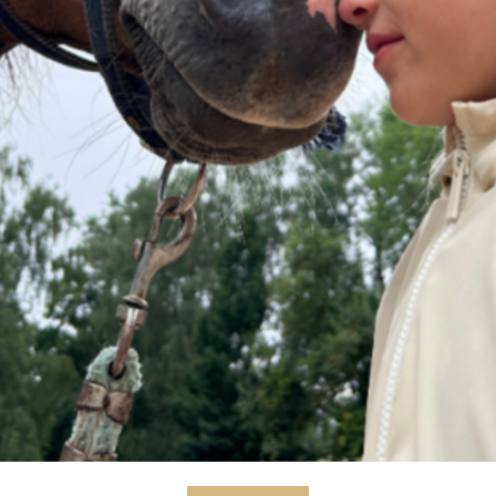
ízíme širokou škálu jezdeckých kurzů 
objevit krásu ježdění na koni a zdokona
zy jsou navrženy tak, aby splňovaly p
ako těch pokročilých jezdců, kteří chtě
, skoku přes překážky nebo v westerno