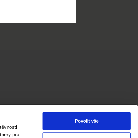
@ceskydvur.cz,
Povolit vše
těvnosti
tnery pro