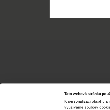
V případě zájmu n
+420725 53 11 22
Tato webová stránka použ
K personalizaci obsahu a 
využíváme soubory cookie.