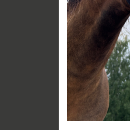
Na našem statku nab
dospělé, kteří touží 
dovednosti. Naše kur
začátečníků, stejně j
dovednosti v ježdění