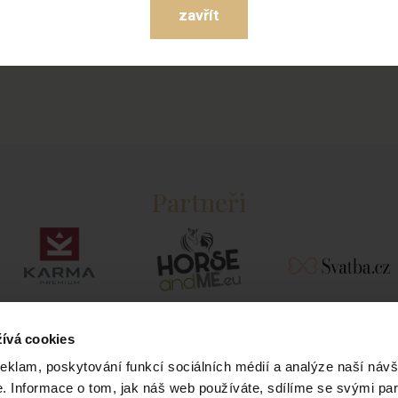
ás můžete také kontaktovat na info
zavřít
Partneři
ívá cookies
reklam, poskytování funkcí sociálních médií a analýze naší návš
 Informace o tom, jak náš web používáte, sdílíme se svými par