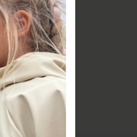
eho statku.
ude zahájení našeho provozu