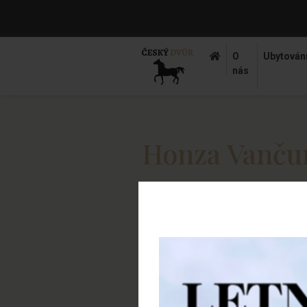
O
Ubytován
nás
Honza Vančur