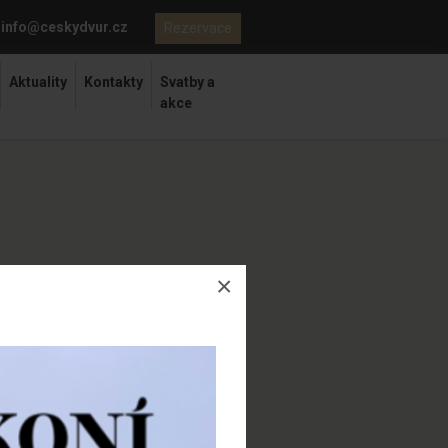
info@ceskydvur.cz
Rezervace
Aktuality
Kontakty
Svatby a
akce
×