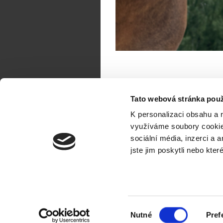
Tato webová stránka použ
K personalizaci obsahu a 
využíváme soubory cookie.
sociální média, inzerci a 
jste jim poskytli nebo kter
O nás
Ubytování
S
Výběr
Nutné
Pref
souhlasu