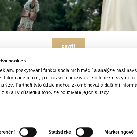
Partneři
zavřít
ívá cookies
reklam, poskytování funkcí sociálních médií a analýze naší návš
 Informace o tom, jak náš web používáte, sdílíme se svými par
725 53 11 22
info@ceskydvur.cz
analýzy. Partneři tyto údaje mohou zkombinovat s dalšími inform
é získali v důsledku toho, že používáte jejich služby.
auna
Wellness pro dva
Svatby
Ustájení koní
Kontakty
erenční
Statistické
Marketingové