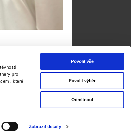
Povolit vše
těvnosti
tnery pro
Povolit výběr
acemi, které
Galerie
Aktuality
Odmítnout
Zobrazit detaily