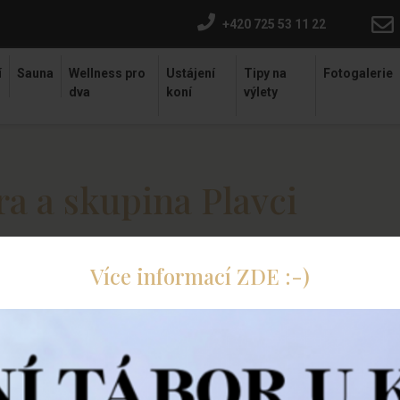
+420 725 53 11 22
í
Sauna
Wellness pro
Ustájení
Tipy na
Fotogalerie
dva
koní
výlety
a a skupina Plavci
Více informací ZDE :-)