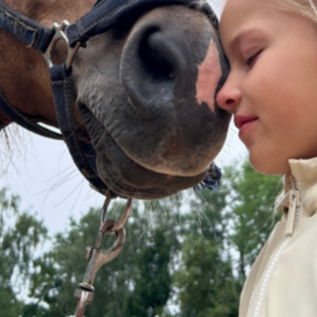
 existence skupiny a znovuotevření naš
m nově zrekonstruovaném areálu koncert skupiny Plavci a zároveň to b